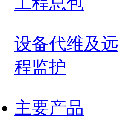
工程总包
设备代维及远
程监护
主要产品