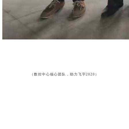
（数控中心核心团队，助力飞宇
2020）