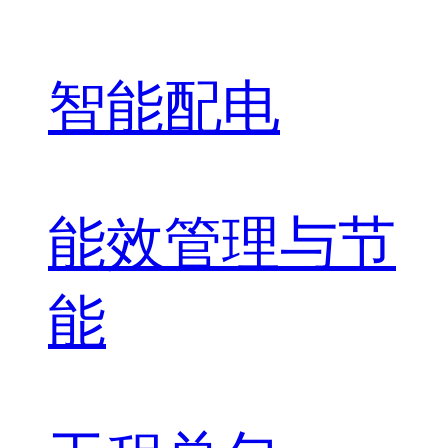
智能配电
能效管理与节
能