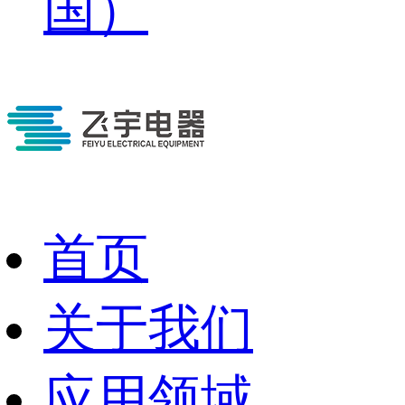
国）
首页
关于我们
应用领域