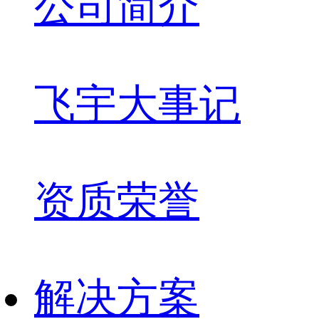
公司简介
飞宇大事记
资质荣誉
解决方案