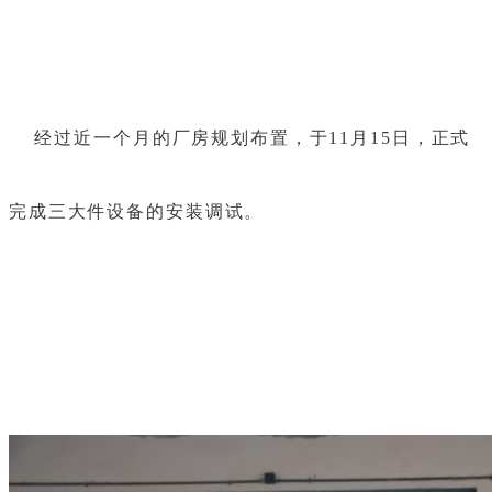
经过近一个月的厂房规划布置，于
11月15日，正式
完成三大件设备的安装调试。