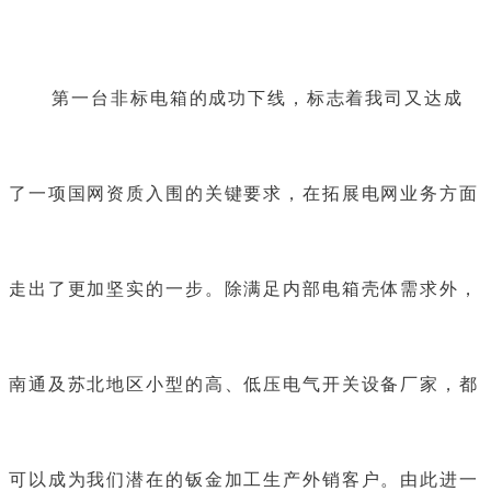
第一台非标电箱的成功下线，标志着我司又达成
了一项国网资质入围的关键要求，在拓展电网业务方面
走出了更加坚实的一步。除满足内部电箱壳体需求外，
南通及苏北地区小型的高、低压电气开关设备厂家，都
可以成为我们潜在的钣金加工生产外销客户。由此进一