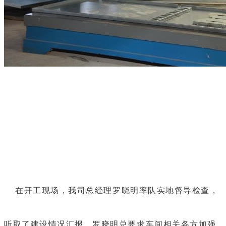
在开工现场，我司总经理罗晓明率队实地督导检查，
听取了建设情况汇报。罗晓明总要求车间相关各方加强