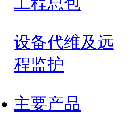
工程总包
设备代维及远
程监护
主要产品