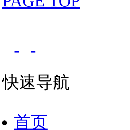
PAGE TOP
快速导航
首页