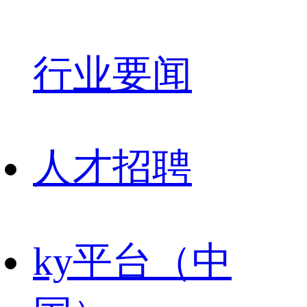
行业要闻
人才招聘
ky平台（中