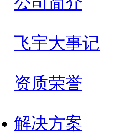
公司简介
飞宇大事记
资质荣誉
解决方案