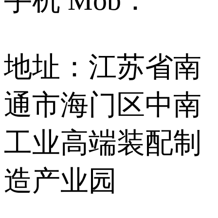
手机 Mob：
地址：江苏省南
通市海门区中南
工业高端装配制
造产业园