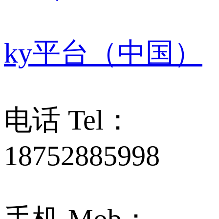
ky平台（中国）
电话 Tel：
18752885998