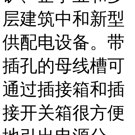
层建筑中和新型
供配电设备。带
插孔的母线槽可
通过插接箱和插
接开关箱很方便