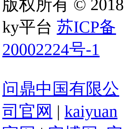
版权所有 © 2018
ky平台
苏ICP备
20002224号-1
问鼎中国有限公
司官网
|
kaiyuan