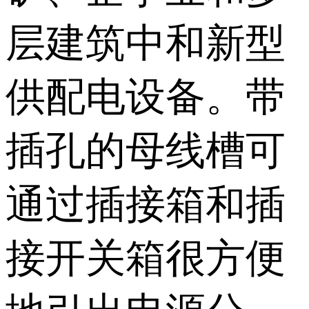
层建筑中和新型
供配电设备。带
插孔的母线槽可
通过插接箱和插
接开关箱很方便