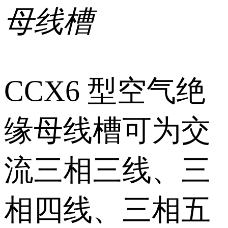
母线槽
CCX6 型空气绝
缘母线槽可为交
流三相三线、三
相四线、三相五