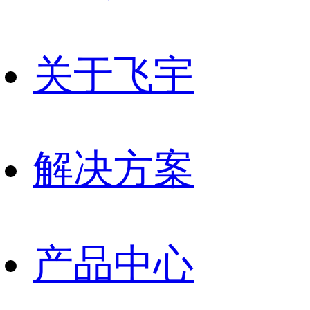
关于飞宇
解决方案
产品中心