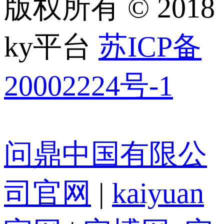
版权所有 © 2018
ky平台
苏ICP备
20002224号-1
问鼎中国有限公
司官网
|
kaiyuan