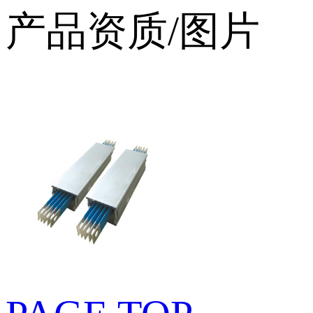
产品资质/图片