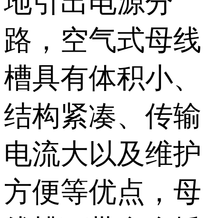
地引出电源分
路，空气式母线
槽具有体积小、
结构紧凑、传输
电流大以及维护
方便等优点，母