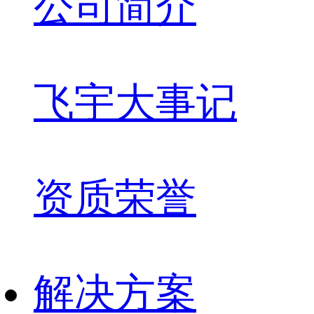
公司简介
飞宇大事记
资质荣誉
解决方案