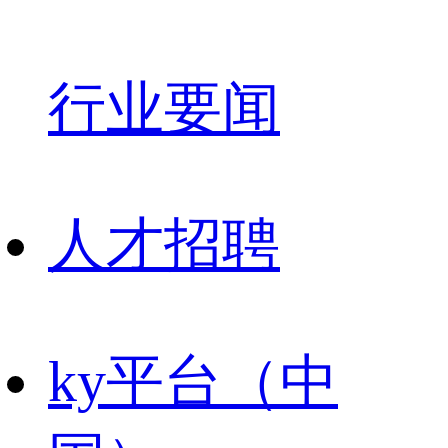
行业要闻
人才招聘
ky平台（中