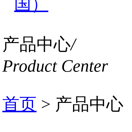
国）
产品中心
/
Product Center
首页
>
产品中心