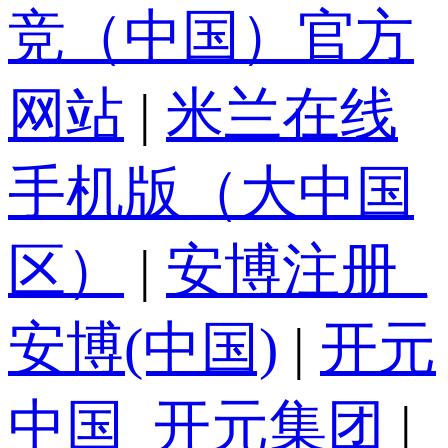
竞（中国）官方
网站
|
米兰在线
手机版（大中国
区）
|
安博注册_
安博(中国)
|
开元
中国_开元集团
|